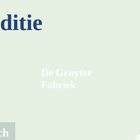
ditie
De Gruyter 
Fabriek
ch