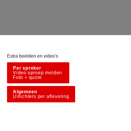
wordt gerecupereerd bij de criminelen.
In 2019 waren er 
334 hennepkwekerijen
 in Brabant.
Die verbruikten 
18,6 miljoen kWh
. Genoeg stroom 
voor 5.300 gezinnen: een plaats zo groot als Oirschot 
of Raamsdonksveer.
Communicatie
Extra beelden en video's
Per spreker 
Video oproep melden 

Foto + quote
Algemeen 
U
itlichters per aflevering