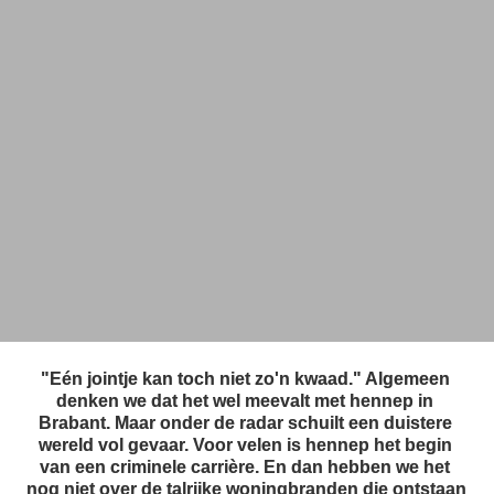
"Eén jointje kan toch niet zo'n kwaad." Algemeen 
denken we dat het wel meevalt met hennep in 
Brabant. Maar onder de radar schuilt een duistere 
wereld vol gevaar. Voor velen is hennep het begin 
van een criminele carrière. En dan hebben we het 
nog niet over de talrijke woningbranden die ontstaan 